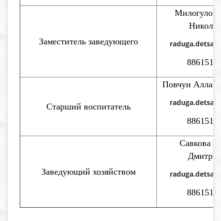
Милогулова
Николае
Заместитель заведующего
raduga.detsad
8861517
Повчун Алла Н
raduga.detsad
Старший воспитатель
8861517
Савкова Т
Дмитрие
Заведующий хозяйством
raduga.detsad
8861517