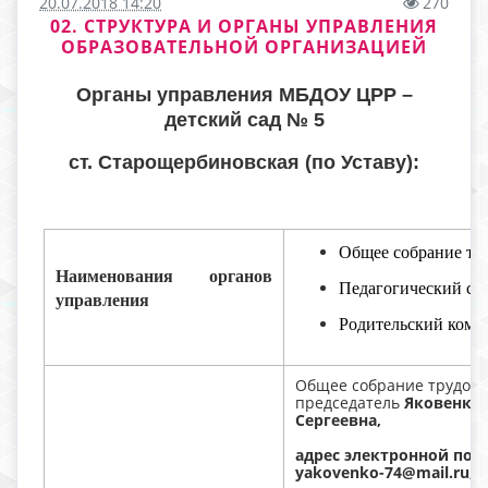
20.07.2018 14:20
270
02. СТРУКТУРА И ОРГАНЫ УПРАВЛЕНИЯ
ОБРАЗОВАТЕЛЬНОЙ ОРГАНИЗАЦИЕЙ
Органы управления МБДОУ ЦРР –
детский сад № 5
ст. Старощербиновская (по Уставу):
Общее собрание тр
Наименования органов
Педагогический со
управления
Родительский коми
Общее собрание трудовог
председатель
Яковенко
Сергеевна,
адрес электронной поч
yakovenko-74@mail.ru, т