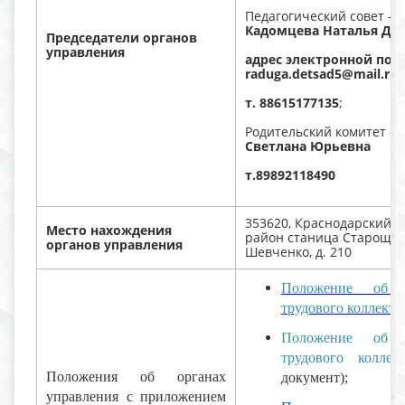
Педагогический совет - 
Кадомцева Наталья Дм
Председатели органов
управления
адрес электронной поч
raduga.detsad5@mail.ru,
т. 88615177135
;
Родительский комитет -
Светлана Юрьевна
т.89892118490
353620, Краснодарский 
Место нахождения
район станица Старощер
органов управления
Шевченко, д. 210
Положение об 
трудового коллекти
Положение об 
трудового коллек
Положения об органах
документ);
управления с приложением