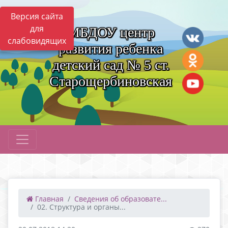
Версия сайта
для
МБДОУ центр
слабовидящих
развития ребенка
детский сад № 5 ст.
Старощербиновская
Главная
Сведения об образовате...
02. Структура и органы...