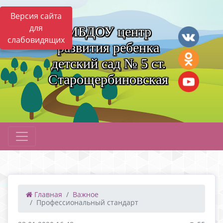
Версия сайта
для
МБДОУ центр
слабовидящих
развития ребенка
детский сад № 5 ст.
Старощербиновская
Главная
Важное
Профессиональный стандарт