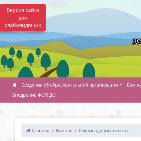
Версия сайта
для
слабовидящих
де
Сведения об образовательной организации
Важно
Внедрение ФОП ДО
Главная
Важное
Рекомендации, советы, ...