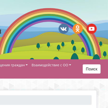
я
щения граждан
Взаимодействие с ОО
Поиск