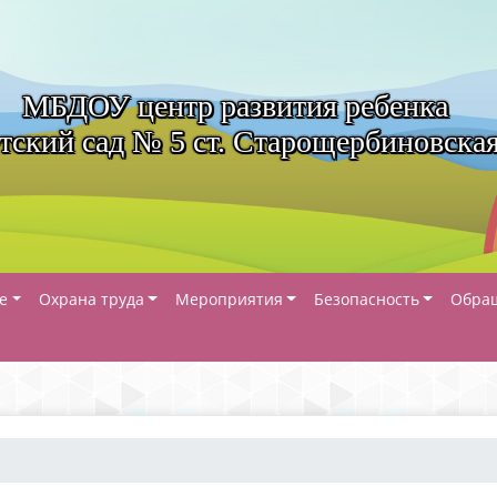
МБДОУ центр развития ребенка
тский сад № 5 ст. Старощербиновска
е
Охрана труда
Мероприятия
Безопасность
Обра