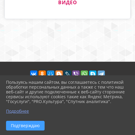
ВИДЕО
Пользуясь нашим сайтом, вы соглашаетесь с политикой
обработки персональных данных а также с тем что наш
веб-сайт и другие подключенные к веб-сайту сторонние
2026 г. raduga-ds5.uo-moshr.ru
сервисы используют cookies такие как Яндекс Метрика,
Вход
"Госуслуги", "PRO.Культура", "Спутник аналитика".
Карта сайта
^
Политика обработки персональных данных
Подробнее
Сделано на KubCMS
Разработка и поддержка
Подтверждаю