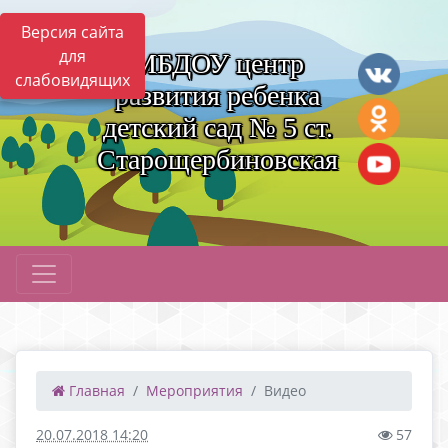
Версия сайта
для
МБДОУ центр
слабовидящих
развития ребенка
детский сад № 5 ст.
Старощербиновская
Главная
Мероприятия
Видео
20.07.2018 14:20
57