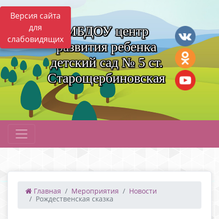
Версия сайта
для
МБДОУ центр
слабовидящих
развития ребенка
детский сад № 5 ст.
Старощербиновская
Главная
Мероприятия
Новости
Рождественская сказка