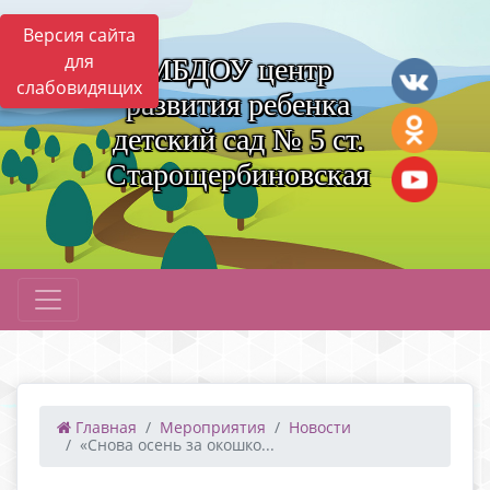
Версия сайта
для
МБДОУ центр
слабовидящих
развития ребенка
детский сад № 5 ст.
Старощербиновская
Главная
Мероприятия
Новости
«Снова осень за окошко...