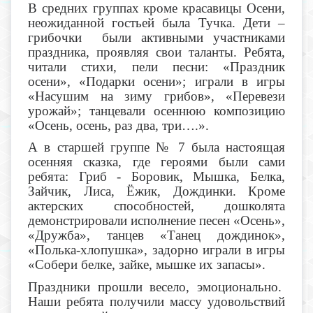
В средних группах кроме красавицы Осени,
неожиданной гостьей была Тучка. Дети –
грибочки были активными участниками
праздника, проявляя свои таланты. Ребята,
читали стихи, пели песни: «Праздник
осени», «Подарки осени»; играли в игры
«Насушим на зиму грибов», «Перевези
урожай»; танцевали осеннюю композицию
«Осень, осень, раз два, три….».
А в старшей группе № 7 была настоящая
осенняя сказка, где героями были сами
ребята: Гриб - Боровик, Мышка, Белка,
Зайчик, Лиса, Ёжик, Дождинки. Кроме
актерских способностей, дошколята
демонстрировали исполнение песен «Осень»,
«Дружба», танцев «Танец дождинок»,
«Полька-хлопушка», задорно играли в игры
«Собери белке, зайке, мышке их запасы».
Праздники прошли весело, эмоционально.
Наши ребята получили массу удовольствий