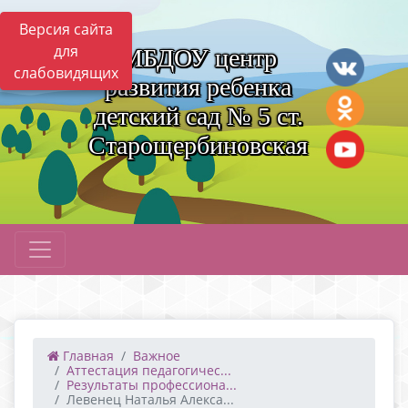
Версия сайта
для
МБДОУ центр
слабовидящих
развития ребенка
детский сад № 5 ст.
Старощербиновская
Главная
Важное
Аттестация педагогичес...
Результаты профессиона...
Левенец Наталья Алекса...