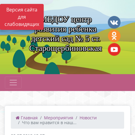
Версия сайта
для
МБДОУ центр
слабовидящих
развития ребенка
детский сад № 5 ст.
Старощербиновская
Главная
Мероприятия
Новости
Что вам нравится в наш...