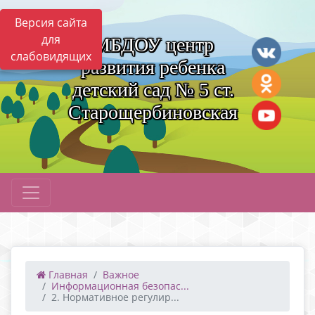
Версия сайта
для
МБДОУ центр
слабовидящих
развития ребенка
детский сад № 5 ст.
Старощербиновская
Главная
Важное
Информационная безопас...
2. Нормативное регулир...