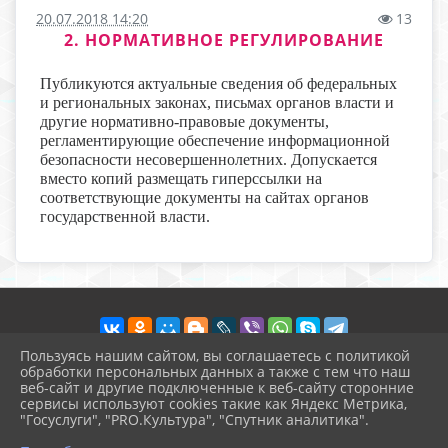
20.07.2018 14:20
13
2. НОРМАТИВНОЕ РЕГУЛИРОВАНИЕ
Публикуются актуальные сведения об федеральных
и региональных законах, письмах органов власти и
другие нормативно-правовые документы,
регламентирующие обеспечение информационной
безопасности несовершеннолетних. Допускается
вместо копий размещать гиперссылки на
соответствующие документы на сайтах органов
государственной власти.
Пользуясь нашим сайтом, вы соглашаетесь с политикой
обработки персональных данных а также с тем что наш
веб-сайт и другие подключенные к веб-сайту сторонние
2026 г. raduga-ds5.uo-moshr.ru
сервисы используют cookies такие как Яндекс Метрика,
Вход
"Госуслуги", "PRO.Культура", "Спутник аналитика".
Карта сайта
^
Политика обработки персональных данных