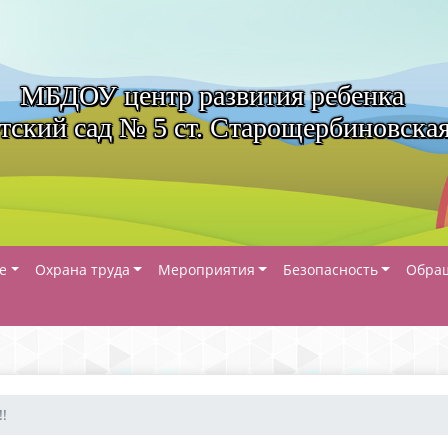
МБДОУ центр развития ребенка
тский сад № 5 ст. Старощербиновска
е
Охрана труда
Мероприятия
Безопасность
Обра
!