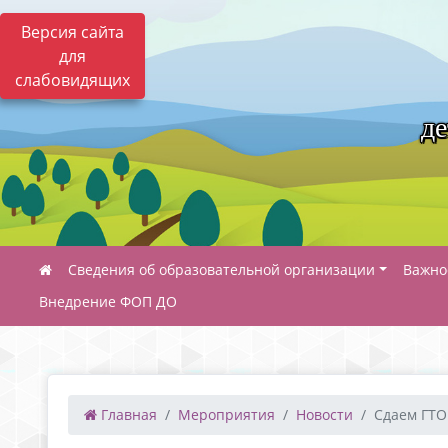
Версия сайта
для
слабовидящих
де
Сведения об образовательной организации
Важно
Внедрение ФОП ДО
Главная
Мероприятия
Новости
Сдаем ГТО!