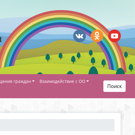
я
щения граждан
Взаимодействие с ОО
Поиск