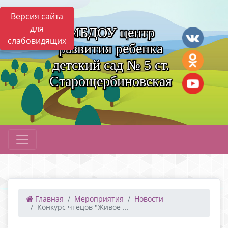
Версия сайта
для
МБДОУ центр
слабовидящих
развития ребенка
детский сад № 5 ст.
Старощербиновская
Главная
Мероприятия
Новости
Конкурс чтецов "Живое ...