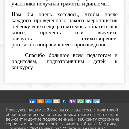
участники получили грамоты и дипломы.
Нам бы очень хотелось, чтобы после
каждого проведенного такого мероприятия
ребёнку ещё и ещё раз хотелось обратиться к
книге, прочесть или выучить
наизусть стихотворение,
рассказать понравившееся произведение.
Спасибо большое всем педагогам и
родителям, подготовившим детей к
конкурсу!
Пользуясь нашим сайтом, вы соглашаетесь с политикой
обработки персональных данных а также с тем что наш
веб-сайт и другие подключенные к веб-сайту сторонние
2026 г. raduga-ds5.uo-moshr.ru
сервисы используют cookies такие как Яндекс Метрика,
Вход
"Госуслуги", "PRO.Культура", "Спутник аналитика".