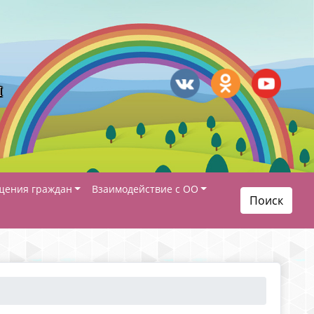
я
щения граждан
Взаимодействие с ОО
Поиск