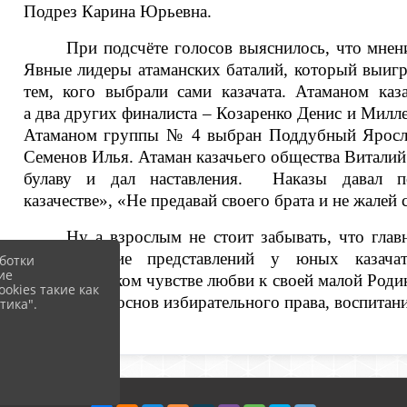
Подрез Карина Юрьевна.
При подсчёте голосов выяснилось, что мнен
Явные лидеры атаманских баталий, который выигр
тем, кого выбрали сами казачата. Атаманом к
а два других финалиста – Козаренко Денис и Милле
Атаманом группы № 4 выбран Поддубный Яросла
Семенов Илья. Атаман казачьего общества Виталий
булаву и дал наставления. Наказы давал п
казачестве», «Не предавай своего брата и не жалей 
Ну а взрослым не стоит забывать, что г
лав
формирование представлений у юных казача
ботки
ие
патриотическом чувстве любви к своей малой Роди
okies такие как
на изучение основ избирательного права, воспитани
тика".