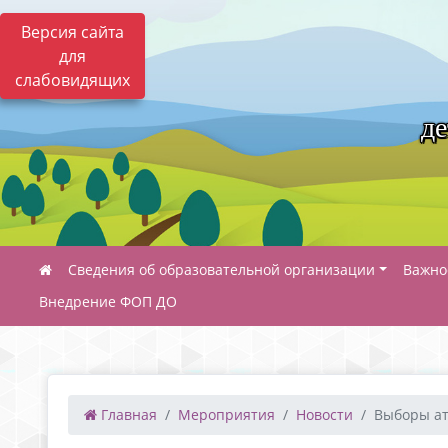
Версия сайта
для
слабовидящих
де
Сведения об образовательной организации
Важно
Внедрение ФОП ДО
Главная
Мероприятия
Новости
Выборы а