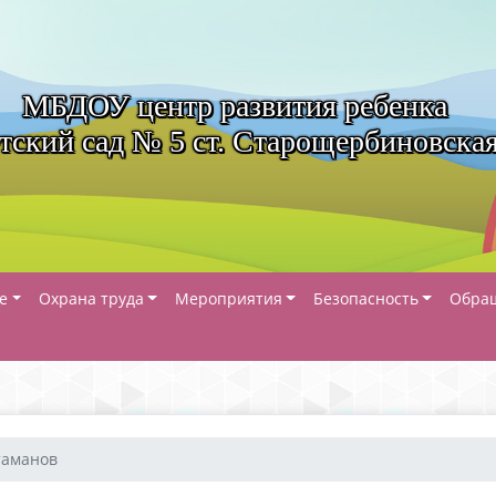
МБДОУ центр развития ребенка
тский сад № 5 ст. Старощербиновска
е
Охрана труда
Мероприятия
Безопасность
Обра
таманов