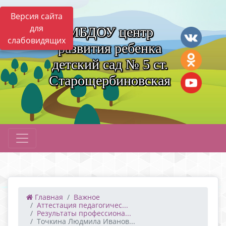
Версия сайта
для
МБДОУ центр
слабовидящих
развития ребенка
детский сад № 5 ст.
Старощербиновская
Главная
Важное
Аттестация педагогичес...
Результаты профессиона...
Точкина Людмила Иванов...