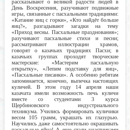
рассказывают о великой радости людей в
День Воскресения, разучивают подвижные
игры, связанные с пасхальными традициями:
«Катание яиц с горки», «Кто найдёт больше
яиц?», разгадывают загадки на тему
«Приход весны. Пасхальные празднования»;
разучивают пасхальные стихи и песни;
рассматривают иллюстрации храмов,
говорят о казачьих традициях Пасхи; в
казачьих группах проходят творческие
мастерские: «Мастерим пасхальную
открытку», «Лепим подставку для яиц»,
«Пасхальные писанки». А особенно ребятам
запоминается, конечно, выпечка настоящих
куличей. В этом году 14 апреля наши
казачата имели возможность печь куличи
вместе со студентами 3 курса
Щербиновского индустриального
техникума. Учились формировать куличики
весом 105 грамм, украшать их глазурью.
Научились даже самостоятельно окрашивать
пасхальные яйца! А еще стали участниками