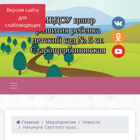
Версия сайта
для
МБДОУ центр
слабовидящих
развития ребенка
детский сад № 5 ст.
Старощербиновская
Главная
Мероприятия
Новости
Накануне Светлого праз...