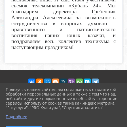
съемок телекомпании «Кубань 24». Мы
благодарим директора Гребенник
Александра Алексеевича за возможность
сотрудничества в вопросах духовно –
нравственного и патриотического
воспитания наших юных казачат, и
поздравляем весь коллектив техникума с
наступающим праздником!
Пользуясь нашим сайтом, вы соглашаетесь с политикой
обработки персональных данных а также с тем что наш
веб-сайт и другие подключенные к веб-сайту сторонние
2026 г. raduga-ds5.uo-moshr.ru
сервисы используют cookies такие как Яндекс Метрика,
Вход
"Госуслуги", "PRO.Культура", "Спутник аналитика".
Карта сайта
^
Политика обработки персональных данных
Подробнее
Сделано на KubCMS